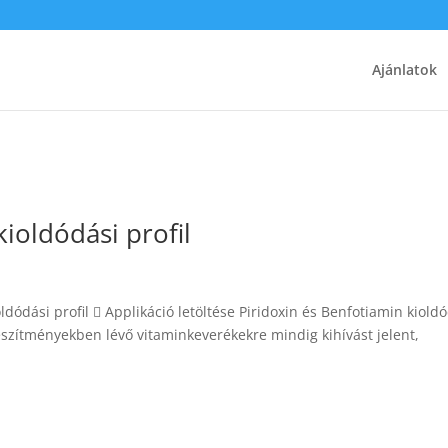
Ajánlatok
ioldódási profil
dódási profil  Applikáció letöltése Piridoxin és Benfotiamin kiold
szítményekben lévő vitaminkeverékekre mindig kihívást jelent,