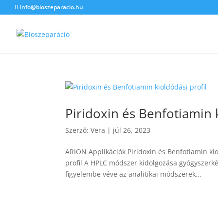
info@bioszeparacio.hu
Piridoxin és Benfotiamin k
Szerző:
Vera
|
júl 26, 2023
ARION Applikációk Piridoxin és Benfotiamin kiol
profil A HPLC módszer kidolgozása gyógyszerké
figyelembe véve az analitikai módszerek...