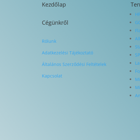
Kezdőlap
Te
HP
Cégünkről
G
Fl
Al
Rólunk
St
Adatkezelési Tájékoztató
SP
La
Általános Szerződési Feltételek
Fo
Kapcsolat
Mi
Mi
An