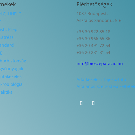
rmékek
Elérhetőségek
1087 Budapest,
LC, UHPLC
Asztalos Sándor u. 5-6.
C
ash, Prep
+36 30 922 85 18
katrész
+36 30 966 65 36
andard
+36 20 491 72 54
+36 20 281 81 54
E
borbiztonság
info@bioszeparacio.hu
gyóanyagok
ntakezelés
Adatkezelési Tájékoztató
krobiológia
Általános Szerződési Feltétel
alitika