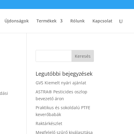
Újdonságok
Termékek
Rólunk
Kapcsolat
Legutóbbi bejegyzések
GVS Kiemelt nyári ajánlat
ASTRA® Pesticides oszlop
ódási
bevezető áron
Praktikus és sokoldalú PTFE
keverőbabák
Raktárkészlet
Megfelelő szűrő kiválasztása