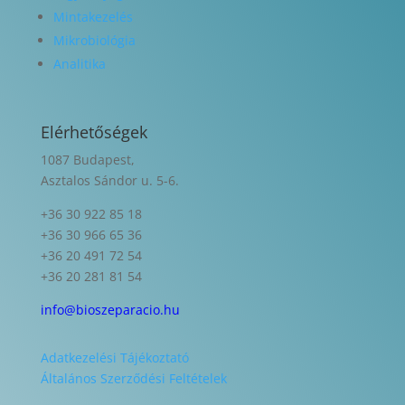
Mintakezelés
Mikrobiológia
Analitika
Elérhetőségek
1087 Budapest,
Asztalos Sándor u. 5-6.
+36 30 922 85 18
+36 30 966 65 36
+36 20 491 72 54
+36 20 281 81 54
info@bioszeparacio.hu
Adatkezelési Tájékoztató
Általános Szerződési Feltételek