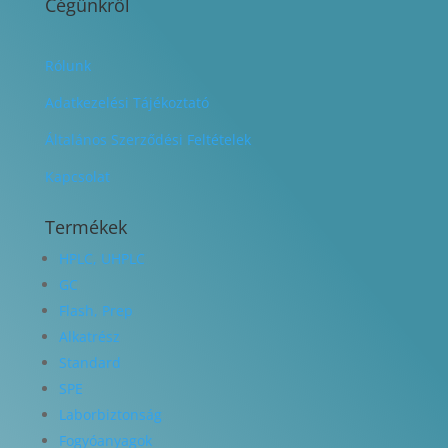
Cégünkről
Rólunk
Adatkezelési Tájékoztató
Általános Szerződési Feltételek
Kapcsolat
Termékek
HPLC, UHPLC
GC
Flash, Prep
Alkatrész
Standard
SPE
Laborbiztonság
Fogyóanyagok