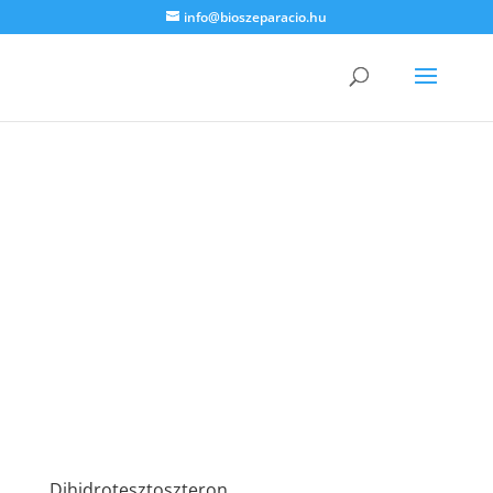
info@bioszeparacio.hu
Dihidrotesztoszteron