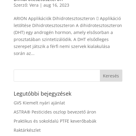
Szerző:
Vera
|
aug 16, 2023
ARION Applikációk Dihidrotesztoszteron  Applikáció
letöltése Dihidrotesztoszteron A dihidrotesztoszteron
(DHT) egy androgén hormon, amely elsősorban a
prosztatában szintetizálódik. A DHT elsődleges
szerepet játszik a férfi nemi szervek kialakulása
során az...
Legutóbbi bejegyzések
GVS Kiemelt nyári ajánlat
ASTRA® Pesticides oszlop bevezető áron
Praktikus és sokoldalú PTFE keverőbabák
Raktárkészlet