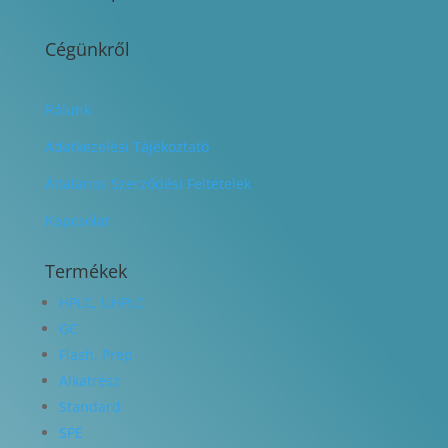
Cégünkről
Rólunk
Adatkezelési Tájékoztató
Általános Szerződési Feltételek
Kapcsolat
Termékek
HPLC, UHPLC
GC
Flash, Prep
Alkatrész
Standard
SPE