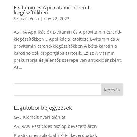
E-vitamin és A provitamin étrend-
kiegészítőkben
Szerző:
Vera
|
nov 22, 2022
ASTRA Applikációk E-vitamin és A provitamin étrend-
kiegészítőkben  Applikáció letöltése E-vitamin és A
provitamin étrend-kiegészítőkben A béta-karotin a
karotinoidok csoportjába tartozik. Ez az A-vitamin
prekurzorja és jelentős szerepe van antioxidánsként.
Az...
Legutóbbi bejegyzések
GVS Kiemelt nyári ajánlat
ASTRA® Pesticides oszlop bevezető áron
Praktikus és sokoldalú PTFE keverőbabák