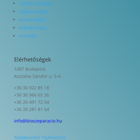
Laborbiztonság
Fogyóanyagok
Mintakezelés
Mikrobiológia
Analitika
Elérhetőségek
1087 Budapest,
Asztalos Sándor u. 5-6.
+36 30 922 85 18
+36 30 966 65 36
+36 20 491 72 54
+36 20 281 81 54
info@bioszeparacio.hu
Adatkezelési Tájékoztató