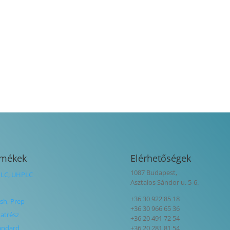
rmékek
Elérhetőségek
1087 Budapest,
LC, UHPLC
Asztalos Sándor u. 5-6.
+36 30 922 85 18
ash, Prep
+36 30 966 65 36
katrész
+36 20 491 72 54
andard
+36 20 281 81 54