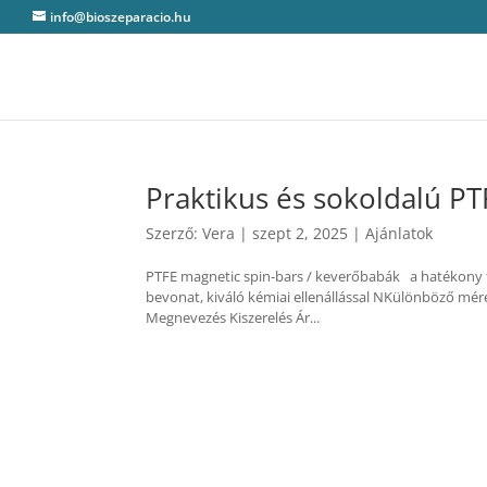
info@bioszeparacio.hu
Praktikus és sokoldalú P
Szerző:
Vera
|
szept 2, 2025
|
Ajánlatok
PTFE magnetic spin-bars / keverőbabák a hatékony 
bevonat, kiváló kémiai ellenállással NKülönböző 
Megnevezés Kiszerelés Ár...