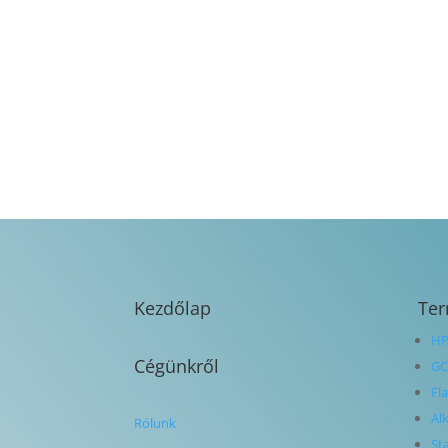
Kezdőlap
Te
HP
Cégünkről
GC
Fl
Al
Rólunk
St