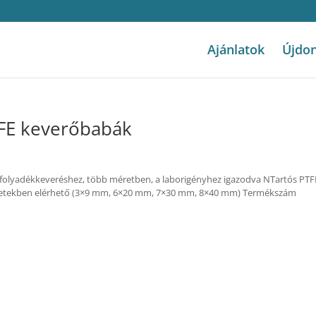
Ajánlatok
Újdo
TFE keverőbabák
folyadékkeveréshez, több méretben, a laborigényhez igazodva NTartós PTF
méretekben elérhető (3×9 mm, 6×20 mm, 7×30 mm, 8×40 mm) Termékszám