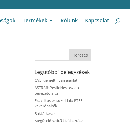
nságok
Termékek
Rólunk
Kapcsolat
Legutóbbi bejegyzések
E
GVS Kiemelt nyári ajánlat
ASTRA® Pesticides oszlop
bevezető áron
Praktikus és sokoldalú PTFE
keverőbabák
Raktárkészlet
Megfelelő szűrő kiválasztása