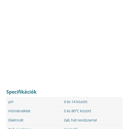
Specifikációk
pH
0 és 14 között
Hőmérséklet
0 és 80ºC között
Elektrolit
Gél, híd rendszerrel