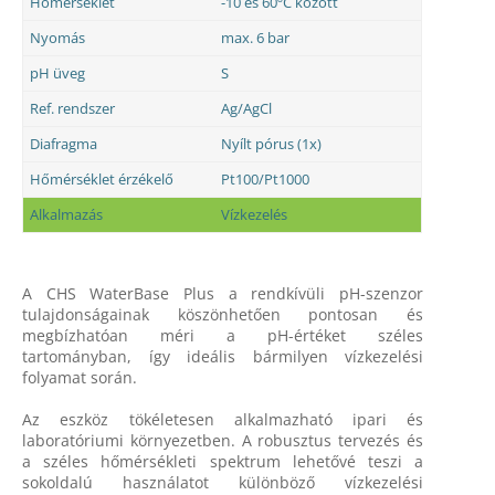
Hőmérséklet
-10 és 60ºC között
Nyomás
max. 6 bar
pH üveg
S
Ref. rendszer
Ag/AgCl
Diafragma
Nyílt pórus (1x)
Hőmérséklet érzékelő
Pt100/Pt1000
Alkalmazás
Vízkezelés
A CHS WaterBase Plus a rendkívüli pH-szenzor
tulajdonságainak köszönhetően pontosan és
megbízhatóan méri a pH-értéket széles
tartományban, így ideális bármilyen vízkezelési
folyamat során.
Az eszköz tökéletesen alkalmazható ipari és
laboratóriumi környezetben. A robusztus tervezés és
a széles hőmérsékleti spektrum lehetővé teszi a
sokoldalú használatot különböző vízkezelési