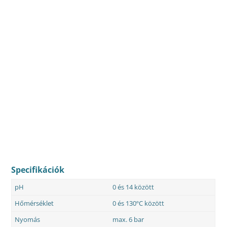
Specifikációk
pH
0 és 14 között
Hőmérséklet
0 és 130ºC között
Nyomás
max. 6 bar