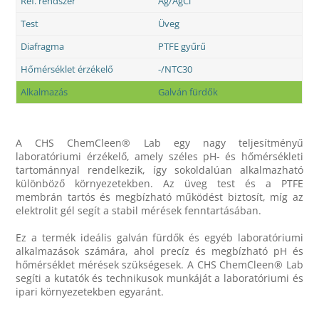
Ref. rendszer
Ag/AgCl
Test
Üveg
Diafragma
PTFE gyűrű
Hőmérséklet érzékelő
-/NTC30
Alkalmazás
Galván fürdők
A CHS ChemCleen® Lab egy nagy teljesítményű
laboratóriumi érzékelő, amely széles pH- és hőmérsékleti
tartománnyal rendelkezik, így sokoldalúan alkalmazható
különböző környezetekben. Az üveg test és a PTFE
membrán tartós és megbízható működést biztosít, míg az
elektrolit gél segít a stabil mérések fenntartásában.
Ez a termék ideális galván fürdők és egyéb laboratóriumi
alkalmazások számára, ahol precíz és megbízható pH és
hőmérséklet mérések szükségesek. A CHS ChemCleen® Lab
segíti a kutatók és technikusok munkáját a laboratóriumi és
ipari környezetekben egyaránt.