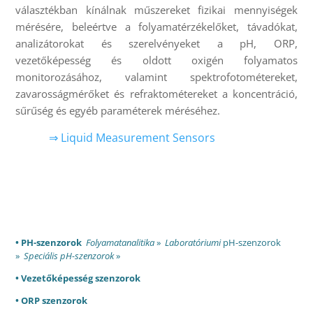
választékban kínálnak műszereket fizikai mennyiségek
mérésére, beleértve a folyamatérzékelőket, távadókat,
analizátorokat és szerelvényeket a pH, ORP,
vezetőképesség és oldott oxigén folyamatos
monitorozásához, valamint spektrofotométereket,
zavarosságmérőket és refraktométereket a koncentráció,
sűrűség és egyéb paraméterek méréséhez.
⇒ Liquid Measurement Sensors
• PH-szenzorok
Folyamatanalitika
»
Laboratóriumi
pH-szenzorok
»
Speciális pH-szenzorok
»
• Vezetőképesség szenzorok
• ORP szenzorok