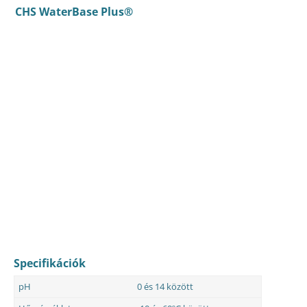
CHS WaterBase Plus®
Specifikációk
pH
0 és 14 között