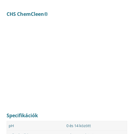
CHS ChemCleen®
Specifikációk
pH
0 és 14 között