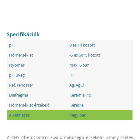
Specifikációk
pH
0 és 14 között
Hőmérséklet
-5 és 60ºC között
Nyomás
max. 6 bar
pH üveg
HF
Ref. rendszer
Ag/AgCl
Diafragma
Kerámia (1x)
Hőmérséklet érzékelő
Kérésre
Alkalmazás
Vegyipar
A CHS ChemControl kiváló minőségű érzékelő, amely széles