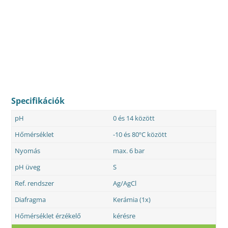
Specifikációk
pH
0 és 14 között
Hőmérséklet
-10 és 80ºC között
Nyomás
max. 6 bar
pH üveg
S
Ref. rendszer
Ag/AgCl
Diafragma
Kerámia (1x)
Hőmérséklet érzékelő
kérésre