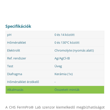
Specifikációk
pH
0 és 14 között
Hőmérséklet
0 és 130ºC között
Elektrolit
Chromolyte (nyomás alatt)
Ref. rendszer
Ag/AgCl-IB
Test
Üveg
Diafragma
Kerámia (1x)
Hőmérséklet érzékelő
-
Alkalmazás
Összetett minták
A CHS FermPro® Lab szenzor kiemelkedő megbízhatóságot