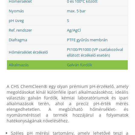
Hőmérséklet
0 és 100ºC között
Nyomás
max. 5 bar
pH üveg
S
Ref. rendszer
Ag/AgCl
Diafragma
PTFE gyűrűs membrán
Pt100/Pt1000 (VP csatlakozóval
Hőmérséklet érzékelő
ellátott érzékelő esetén)
Alkalmazás
Galván fürdők
A CHS ChemCleen® egy olyan prémium pH-érzékelő, amely
megoldásokat kínál különféle ipari alkalmazásokhoz, ideális
választás galván fürdők, kémiai laboratóriumok és ipari
alkalmazások terén, ahol a precíz pH-érték mérés
elengedhetetlen. A megbízható hőmérséklet- és
nyomásméréssel a termék hozzájárul a folyamatok
hatékonyságának növeléséhez.
Széles pH mérési tartomány, amely lehetővé teszi a