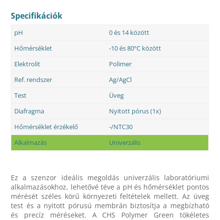
Specifikációk
pH
0 és 14 között
Hőmérséklet
-10 és 80ºC között
Elektrolit
Polimer
Ref. rendszer
Ag/AgCl
Test
Üveg
Diafragma
Nyitott pórus (1x)
Hőmérséklet érzékelő
-/NTC30
Alkalmazás
Univerzális
Ez a szenzor ideális megoldás univerzális laboratóriumi
alkalmazásokhoz, lehetővé téve a pH és hőmérséklet pontos
mérését széles körű környezeti feltételek mellett. Az üveg
test és a nyitott pórusú membrán biztosítja a megbízható
és precíz méréseket. A CHS Polymer Green tökéletes