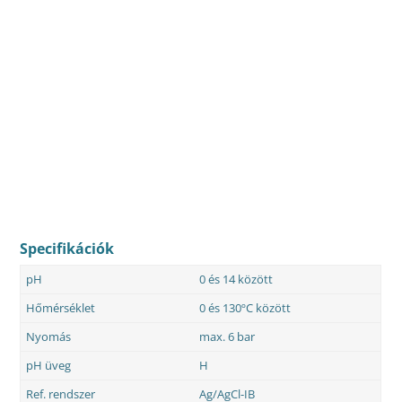
Specifikációk
pH
0 és 14 között
Hőmérséklet
0 és 130ºC között
Nyomás
max. 6 bar
pH üveg
H
Ref. rendszer
Ag/AgCl-IB