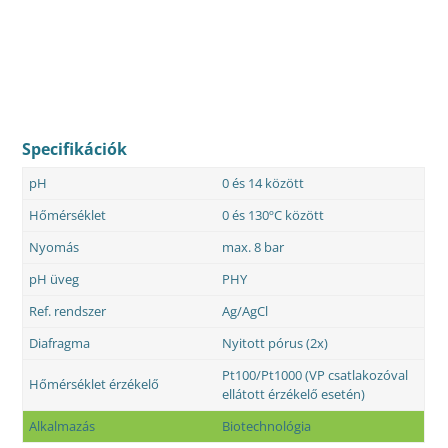
Specifikációk
pH
0 és 14 között
Hőmérséklet
0 és 130ºC között
Nyomás
max. 8 bar
pH üveg
PHY
Ref. rendszer
Ag/AgCl
Diafragma
Nyitott pórus (2x)
Pt100/Pt1000 (VP csatlakozóval
Hőmérséklet érzékelő
ellátott érzékelő esetén)
Alkalmazás
Biotechnológia