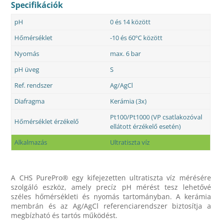
Specifikációk
pH
0 és 14 között
Hőmérséklet
-10 és 60ºC között
Nyomás
max. 6 bar
pH üveg
S
Ref. rendszer
Ag/AgCl
Diafragma
Kerámia (3x)
Pt100/Pt1000 (VP csatlakozóval
Hőmérséklet érzékelő
ellátott érzékelő esetén)
Alkalmazás
Ultratiszta víz
A CHS PurePro® egy kifejezetten ultratiszta víz mérésére
szolgáló eszköz, amely precíz pH mérést tesz lehetővé
széles hőmérsékleti és nyomás tartományban. A kerámia
membrán és az Ag/AgCl referenciarendszer biztosítja a
megbízható és tartós működést.