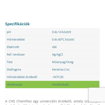
Specifikációk
pH
0 és 14 között
Hőmérséklet
0 és 60ºC között
Elektrolit
Gél
Ref. rendszer
Ag/AgCl
Test
Műanyag/Üveg
Diafragma
Kerámia (1x)
Hőmérséklet érzékelő
-/NTC30
Alkalmazás
Hordozható
A CHS ChemFlex egy univerzális érzékelő, amely széles pH