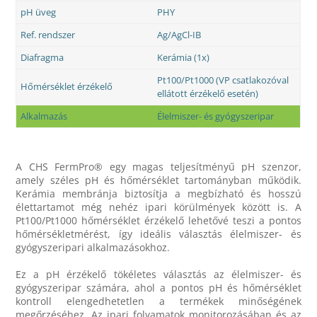
pH üveg
PHY
Ref. rendszer
Ag/AgCl-IB
Diafragma
Kerámia (1x)
Pt100/Pt1000 (VP csatlakozóval
Hőmérséklet érzékelő
ellátott érzékelő esetén)
Alkalmazás
Élelmiszer- és gyógyszeripar
A CHS FermPro® egy magas teljesítményű pH szenzor,
amely széles pH és hőmérséklet tartományban működik.
Kerámia membránja biztosítja a megbízható és hosszú
élettartamot még nehéz ipari körülmények között is. A
Pt100/Pt1000 hőmérséklet érzékelő lehetővé teszi a pontos
hőmérsékletmérést, így ideális választás élelmiszer- és
gyógyszeripari alkalmazásokhoz.
Ez a pH érzékelő tökéletes választás az élelmiszer- és
gyógyszeripar számára, ahol a pontos pH és hőmérséklet
kontroll elengedhetetlen a termékek minőségének
megőrzéséhez. Az ipari folyamatok monitorozásában és az