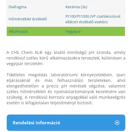
Diafragma
Kerámia (3x)
Pt100/Pt1000 (VP csatlakozóval
Hőmérséklet érzékelő
ellátott érzékelő esetén)
Alkalmazás
Vegyipar
A CHS Chem XL® egy kiváló minőségű pH szonda, amely
rendkívül széles körű alkalmazásokra terveztek, különösen a
vegyipar területén.
Tökéletes megoldás laboratóriumi környezetekben, ipari
eljárásoknál és más felhasználási területeken, ahol
elengedhetetlen a precíz pH mérések végzése, valamint
széles hőmérsékleti és nyomástartományok kezelésére van
szükség. A rendkívül korrozív anyagokkal való munkavégzés
esetén is kifogástalan teljesítményt biztosít.
Rendelési információ