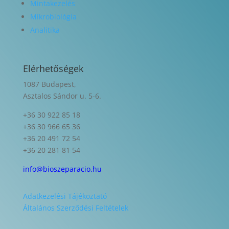
Mintakezelés
Mikrobiológia
Analitika
Elérhetőségek
1087 Budapest,
Asztalos Sándor u. 5-6.
+36 30 922 85 18
+36 30 966 65 36
+36 20 491 72 54
+36 20 281 81 54
info@bioszeparacio.hu
Adatkezelési Tájékoztató
Általános Szerződési Feltételek