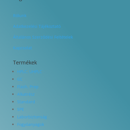
Rólunk
Adatkezelési Tájékoztató
Általános Szerződési Feltételek
Kapcsolat
Termékek
HPLC, UHPLC
GC
Flash, Prep
Alkatrész
Standard
SPE
Laborbiztonság
Fogyóanyagok