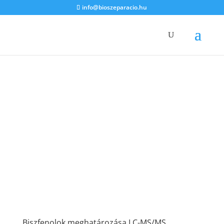
info@bioszeparacio.hu
Biszfenolok meghatározása LC-MS/MS