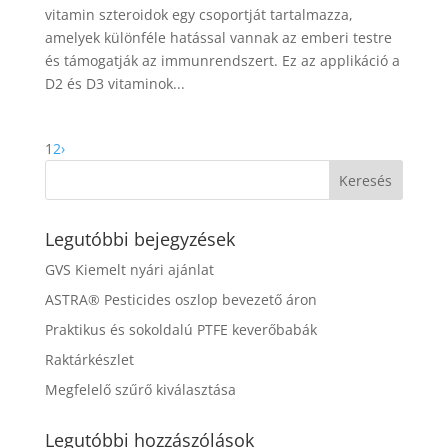
vitamin szteroidok egy csoportját tartalmazza,
amelyek különféle hatással vannak az emberi testre
és támogatják az immunrendszert. Ez az applikáció a
D2 és D3 vitaminok...
1
2
›
Legutóbbi bejegyzések
GVS Kiemelt nyári ajánlat
ASTRA® Pesticides oszlop bevezető áron
Praktikus és sokoldalú PTFE keverőbabák
Raktárkészlet
Megfelelő szűrő kiválasztása
Legutóbbi hozzászólások