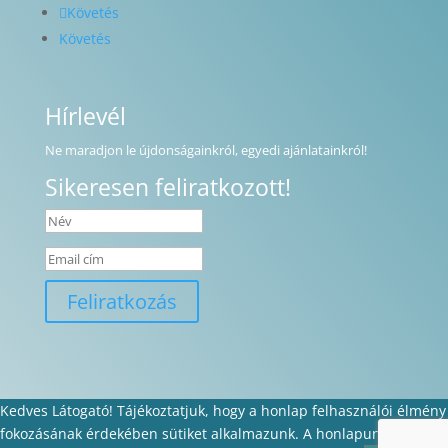
Követés
Követés
Hírlevél
Ne maradjon le újdonságainkról, egyedi ajánlatainkról!
Sikeresen feliratkozott!
Feliratkozás
Kedves Látogató! Tájékoztatjuk, hogy a honlap felhasználói élmény
fokozásának érdekében sütiket alkalmazunk. A honlapunk