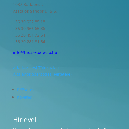
1087 Budapest,
Asztalos Sándor u. 5-6.
+36 30 922 85 18
+36 30 966 65 36
+36 20 491 72 54
+36 20 281 81 54
info@bioszeparacio.hu
Adatkezelési Tájékoztató
Általános Szerződési Feltételek
Követés
Követés
Hírlevél