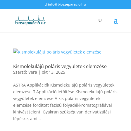
info@bioszeparacio.hu
Kismolekulájú poláris vegyületek elemzése
Szerző:
Vera
|
okt 13, 2025
ASTRA Applikációk Kismolekulájú poláris vegyületek
elemzése  Applikáció letöltése Kismolekulájú poláris
vegyületek elemzése A kis poláris vegyületek
elemzése fordított fázisú folyadékkromatográfiával
kihívást jelent. Gyakran szükség van derivatizálási
lépésre, ami...