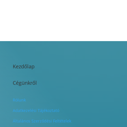
Kezdőlap
Cégünkről
Rólunk
Adatkezelési Tájékoztató
Általános Szerződési Feltételek