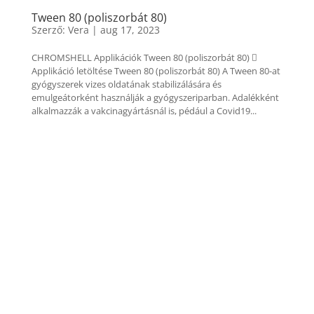
Tween 80 (poliszorbát 80)
Szerző:
Vera
|
aug 17, 2023
CHROMSHELL Applikációk Tween 80 (poliszorbát 80) 
Applikáció letöltése Tween 80 (poliszorbát 80) A Tween 80-at
gyógyszerek vizes oldatának stabilizálására és
emulgeátorként használják a gyógyszeriparban. Adalékként
alkalmazzák a vakcinagyártásnál is, pédául a Covid19...