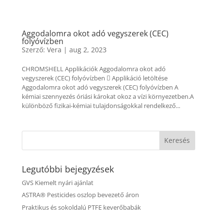
Aggodalomra okot adó vegyszerek (CEC)
folyóvízben
Szerző:
Vera
|
aug 2, 2023
CHROMSHELL Applikációk Aggodalomra okot adó
vegyszerek (CEC) folyóvízben  Applikáció letöltése
Aggodalomra okot adó vegyszerek (CEC) folyóvízben A
kémiai szennyezés óriási károkat okoz a vízi környezetben.A
különböző fizikai-kémiai tulajdonságokkal rendelkező...
Legutóbbi bejegyzések
GVS Kiemelt nyári ajánlat
ASTRA® Pesticides oszlop bevezető áron
Praktikus és sokoldalú PTFE keverőbabák