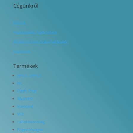
Cégünkről
Rólunk
Adatkezelési Tájékoztató
Általános Szerződési Feltételek
Kapcsolat
Termékek
HPLC, UHPLC
GC
Flash, Prep
Alkatrész
Standard
SPE
Laborbiztonság
Fogyóanyagok