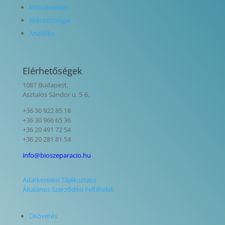
Mintakezelés
Mikrobiológia
Analitika
Elérhetőségek
1087 Budapest,
Asztalos Sándor u. 5-6.
+36 30 922 85 18
+36 30 966 65 36
+36 20 491 72 54
+36 20 281 81 54
info@bioszeparacio.hu
Adatkezelési Tájékoztató
Általános Szerződési Feltételek
Követés