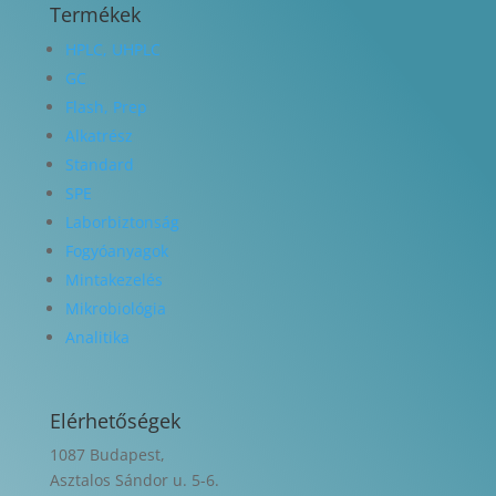
Termékek
HPLC, UHPLC
GC
Flash, Prep
Alkatrész
Standard
SPE
Laborbiztonság
Fogyóanyagok
Mintakezelés
Mikrobiológia
Analitika
Elérhetőségek
1087 Budapest,
Asztalos Sándor u. 5-6.