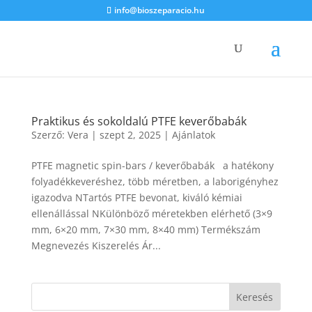
info@bioszeparacio.hu
Praktikus és sokoldalú PTFE keverőbabák
Szerző:
Vera
|
szept 2, 2025
|
Ajánlatok
PTFE magnetic spin-bars / keverőbabák a hatékony
folyadékkeveréshez, több méretben, a laborigényhez
igazodva NTartós PTFE bevonat, kiváló kémiai
ellenállással NKülönböző méretekben elérhető (3×9
mm, 6×20 mm, 7×30 mm, 8×40 mm) Termékszám
Megnevezés Kiszerelés Ár...