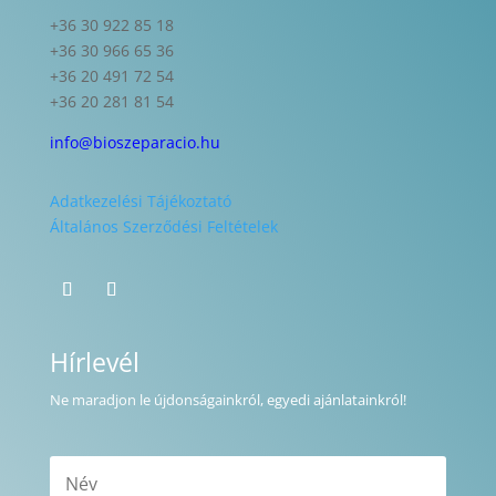
+36 30 922 85 18
+36 30 966 65 36
+36 20 491 72 54
+36 20 281 81 54
info@bioszeparacio.hu
Adatkezelési Tájékoztató
Általános Szerződési Feltételek
Hírlevél
Ne maradjon le újdonságainkról, egyedi ajánlatainkról!