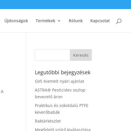
Újdonságok
Termékek
Rólunk
Kapcsolat
Legutóbbi bejegyzések
GVS Kiemelt nyári ajánlat
ASTRA® Pesticides oszlop
 A
bevezető áron
Praktikus és sokoldalú PTFE
keverőbabák
Raktárkészlet
Megfelelő szűrő kiválasztása