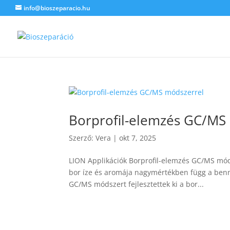
info@bioszeparacio.hu
Borprofil-elemzés GC/MS
Szerző:
Vera
|
okt 7, 2025
LION Applikációk Borprofil-elemzés GC/MS mód
bor íze és aromája nagymértékben függ a benne
GC/MS módszert fejlesztettek ki a bor...