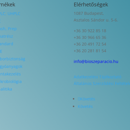
rmékek
Elérhetőségek
1087 Budapest,
LC, UHPLC
Asztalos Sándor u. 5-6.
C
ash, Prep
+36 30 922 85 18
katrész
+36 30 966 65 36
andard
+36 20 491 72 54
+36 20 281 81 54
E
borbiztonság
info@bioszeparacio.hu
gyóanyagok
ntakezelés
Adatkezelési Tájékoztató
krobiológia
Általános Szerződési Feltétel
alitika
Követés
Követés