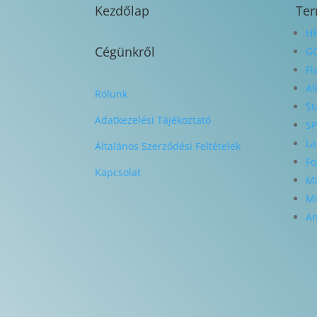
Kezdőlap
Te
HP
Cégünkről
G
Fl
Al
Rólunk
St
Adatkezelési Tájékoztató
SP
La
Általános Szerződési Feltételek
Fo
Kapcsolat
Mi
Mi
An