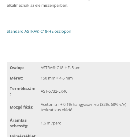
alkalmaznak az élelmiszeriparban.
Standard ASTRA® C18-HE oszlopon
Oszlop:
ASTRA® C18-HE, 5 μm
Méret:
150 mm × 4.6 mm
Termékszám
AST-5732-LK46
:
Acetonitril + 0,1% hangyasav: víz (32%: 68% v/v)
Mozgó fázis:
Izokratikus elúció
Áramlási
1,6 ml/perc
sebesség:
Hőmérséklet