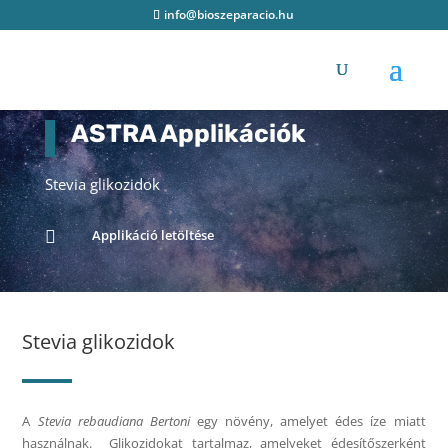
info@bioszeparacio.hu
ASTRA Applikációk
Stevia glikozidok
Applikáció letöltése

Stevia glikozidok
A
Stevia rebaudiana Bertoni
egy növény, amelyet édes íze miatt
használnak. Glikozidokat tartalmaz, amelyeket édesítőszerként