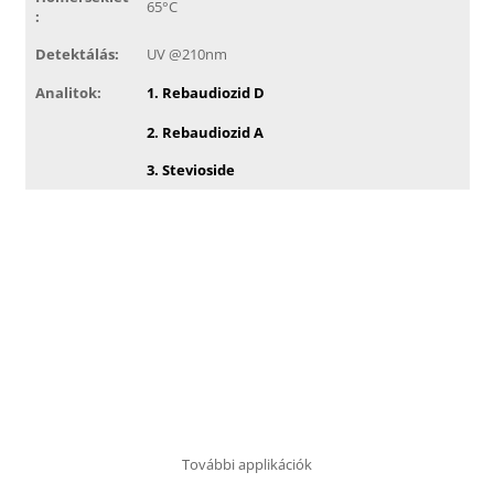
65°C
:
Detektálás:
UV @210nm
Analitok:
1. Rebaudiozid D
2. Rebaudiozid A
3. Stevioside
További applikációk